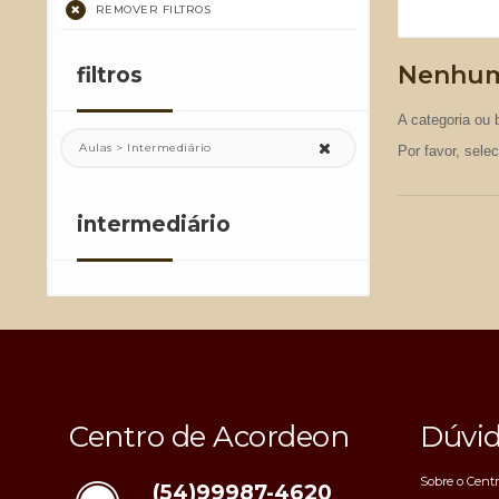
REMOVER FILTROS
Nenhum
filtros
A categoria ou 
Aulas > Intermediário
Por favor, sele
intermediário
Centro de Acordeon
Dúvi
Sobre o Cent
(54)99987-4620